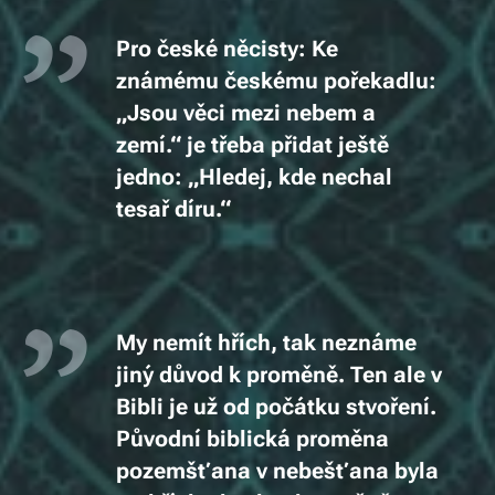
Pro české něcisty: Ke
známému českému pořekadlu:
„Jsou věci mezi nebem a
zemí.“ je třeba přidat ještě
jedno: „Hledej, kde nechal
tesař díru.“
My nemít hřích, tak neznáme
jiný důvod k proměně. Ten ale v
Bibli je už od počátku stvoření.
Původní biblická proměna
pozemšťana v nebešťana byla