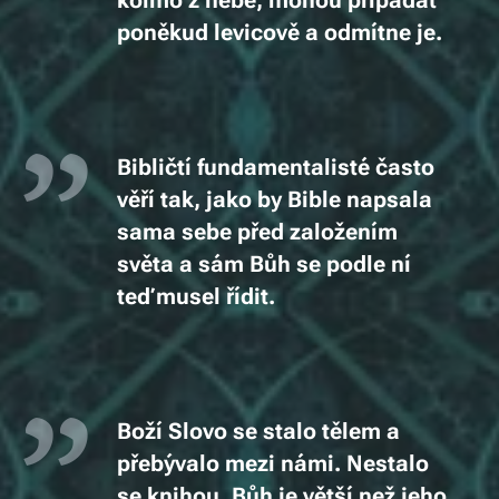
kolmo
z nebe,
moh
ou připadat
poněkud levicově a odmítne je.
Bibličtí fundamentalisté často
věří tak, jako by Bible napsala
sama sebe před založením
světa a sám Bůh se podle ní
teď mus
el
řídit.
Boží Slovo se stalo tělem a
přebývalo mezi námi. Nestalo
se knihou, Bůh je větší než jeho