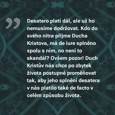
Desatero platí dál, ale už ho
nemusíme dodržovat. Kdo do
svého nitra přijme Ducha
Kristova, má
de iure
splněno
spolu s ním, no není to
skandál? Ovšem pozor! Duch
Kristův nás chce
po zbytek
život
a
postupně proměňovat
tak, aby jeho splnění desatera
v nás platilo také
de facto
v
celém způsobu života.