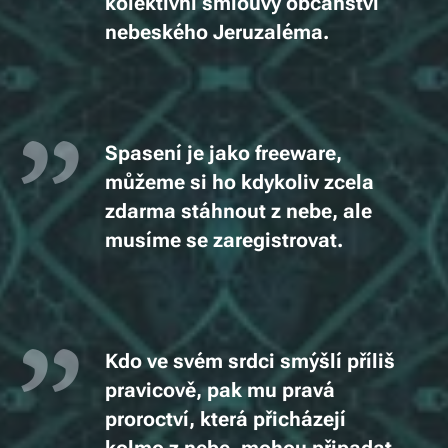
kolektivní smlouvy občanství
nebeského Jeruzaléma.
Spasení je
jako
freeware,
můžeme si ho kdykoliv zcela
zdarma stáhnout z nebe, ale
musíme se zaregistrovat.
Kdo ve svém srdci smýšlí příliš
pravicově, pak mu
pravá
proroctví
, kter
á
přicházejí