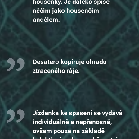
housenky. Je daleko spíše
něčím jako housenčím
andělem.
Desatero kopíruje ohradu
ztraceného ráje.
Jízdenka ke spasení se vydává
individuálně a nepřenosně,
ovšem pouze na základě